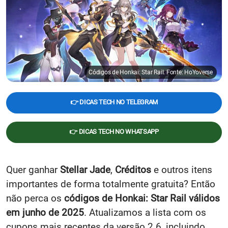
Códigos de Honkai: Star Rail. Fonte: HoYoverse
👉 DICAS TECH NO TELEGRAM
👉 DICAS TECH NO WHATSAPP
Quer ganhar
Stellar Jade
,
Créditos
e outros itens
importantes de forma totalmente gratuita? Então
não perca os
códigos de Honkai: Star Rail válidos
em junho de 2025
. Atualizamos a lista com os
cupons mais recentes da versão 2.6, incluindo