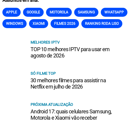
Assuntos em alta:
APPLE
GOOGLE
MOTOROLA
SAMSUNG
WHATSAPP
WINDOWS
XIAOMI
FILMES 2026
RANKING RODA LISO
MELHORES IPTV
TOP 10 melhores IPTV para usar em
agosto de 2026
SÓ FILME TOP
30 melhores filmes para assistir na
Netflix em julho de 2026
PRÓXIMA ATUALIZAÇÃO
Android 17: quais celulares Samsung,
Motorola e Xiaomi vão receber