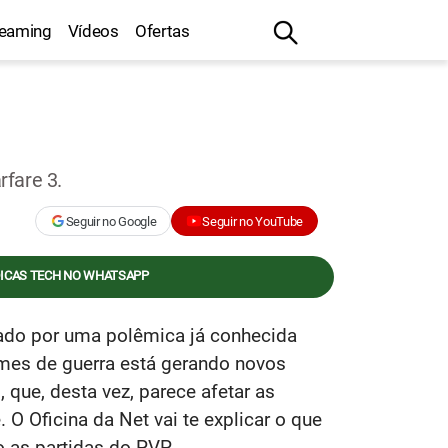
reaming
Vídeos
Ofertas
fare 3.
Seguir no Google
Seguir no YouTube
DICAS TECH NO WHATSAPP
do por uma polêmica já conhecida
games de guerra está gerando novos
que, desta vez, parece afetar as
O Oficina da Net vai te explicar o que
as partidas do PVP.