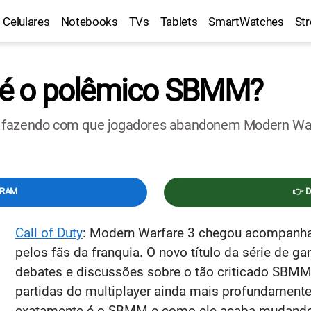
Celulares
Notebooks
TVs
Tablets
SmartWatches
St
ue é o polêmico SBMM?
á fazendo com que jogadores abandonem Modern War
GRAM
👉 
Call of Duty
: Modern Warfare 3 chegou acompanha
pelos fãs da franquia. O novo título da série de 
debates e discussões sobre o tão criticado SBMM, 
partidas do multiplayer ainda mais profundamente. 
exatamente é o SBMM e como ele acaba mudando 