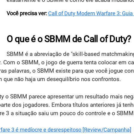
Você precisa ver:
Call of Duty Modern Warfare 3: Gu
O que é o SBMM de Call of Duty?
SBMM é a abreviação de "skill-based matchmaking
y. Com o SBMM, o jogo de guerra tenta colocar em c
tras palavras, o SBMM existe para que você jogue co
 que não haja um desequilíbrio nos confrontos.
ty o SBMM parece apresentar um resultado mais nega
parte dos jogadores. Embora títulos anteriores já t
e 3 a situação saiu um pouco do controle e o SBMM
rfare 3 é medíocre e desrespeitoso [Review/Campanha]