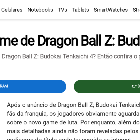
Celulares
Notebooks
TVs
Tablets
SmartWatches
St
me de Dragon Ball Z: Bud
a Dragon Ball Z: Budokai Tenkaichi 4? Então confira o
GRAM
👉 
Após o anúncio de Dragon Ball Z; Budokai Tenkaich
fãs da franquia, os jogadores obviamente aguar
sobre o novo game de luta. Por enquanto, além do p
mais detalhadas ainda não foram reveladas pelos 
codinome do título pode ter surgido na internet.