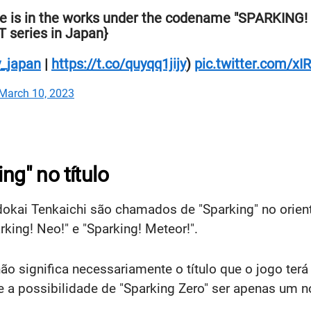
e is in the works under the codename "SPARKING! 
T series in Japan}
_japan
|
https://t.co/quyqq1jijy
)
pic.twitter.com/xI
March 10, 2023
ng" no título
dokai Tenkaichi são chamados de "Sparking" no orien
rking! Neo!" e "Sparking! Meteor!".
o significa necessariamente o título que o jogo terá
te a possibilidade de "Sparking Zero" ser apenas um 