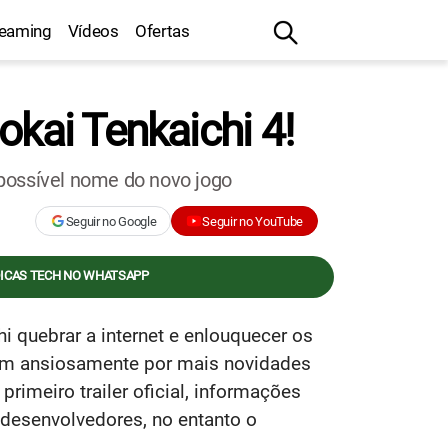
reaming
Vídeos
Ofertas
okai Tenkaichi 4!
 possível nome do novo jogo
Seguir no Google
Seguir no YouTube
DICAS TECH NO WHATSAPP
i quebrar a internet e enlouquecer os
dam ansiosamente por mais novidades
rimeiro trailer oficial, informações
desenvolvedores, no entanto o