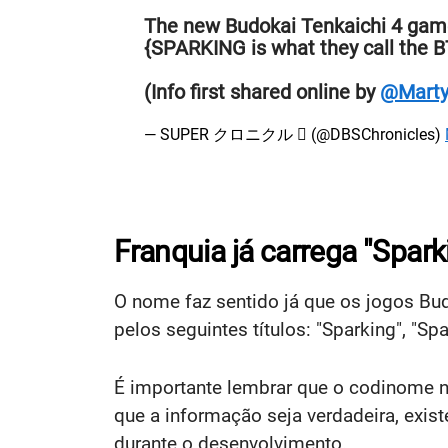
The new Budokai Tenkaichi 4 gam
{SPARKING is what they call the B
(Info first shared online by
@Marty
— SUPER クロニクル  (@DBSChronicles)
Franquia já carrega "Sparki
O nome faz sentido já que os jogos Bu
pelos seguintes títulos: "Sparking", "Spa
É importante lembrar que o codinome nã
que a informação seja verdadeira, exis
durante o desenvolvimento.