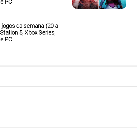
 e PC
jogos da semana (20 a
yStation 5, Xbox Series,
 e PC