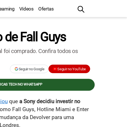
reaming
Vídeos
Ofertas
 de Fall Guys
l foi comprado. Confira todos os
Seguir no Google
Seguir no YouTube
DICAS TECH NO WHATSAPP
iou
que
a Sony decidiu investir no
omo Fall Guys, Hotline Miami e Enter
 mudança da Devolver para uma
 Londres.