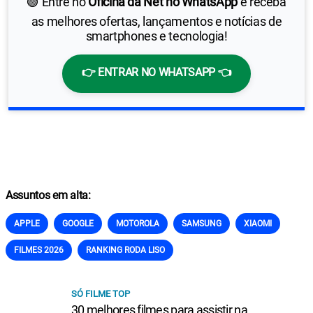
🟢 Entre no
Oficina da Net no WhatsApp
e receba
as melhores ofertas, lançamentos e notícias de
smartphones e tecnologia!
👉 ENTRAR NO WHATSAPP 👈
Assuntos em alta:
APPLE
GOOGLE
MOTOROLA
SAMSUNG
XIAOMI
FILMES 2026
RANKING RODA LISO
SÓ FILME TOP
30 melhores filmes para assistir na