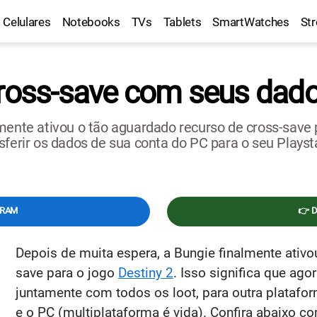
Celulares
Notebooks
TVs
Tablets
SmartWatches
St
cross-save com seus dado
mente ativou o tão aguardado recurso de cross-save 
sferir os dados de sua conta do PC para o seu Playst
GRAM
👉 
Depois de muita espera, a Bungie finalmente ativo
save para o jogo
Destiny 2
. Isso significa que ag
juntamente com todos os loot, para outra platafo
e o PC (multiplataforma é vida). Confira abaixo c