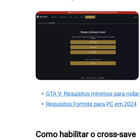
GTA V: Requisitos mínimos para roda
Requisitos Fortnite para PC em 2024
Como habilitar o cross-save