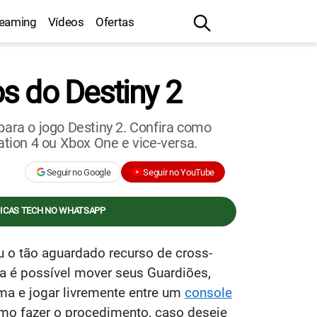
reaming
Vídeos
Ofertas
s do Destiny 2
para o jogo Destiny 2. Confira como
ation 4 ou Xbox One e vice-versa.
Seguir no Google
Seguir no YouTube
DICAS TECH NO WHATSAPP
u o tão aguardado recurso de cross-
ora é possível mover seus Guardiões,
rma e jogar livremente entre um
console
omo fazer o procedimento, caso deseje