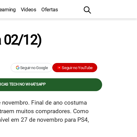
reaming
Vídeos
Ofertas
 02/12)
Seguir no Google
Seguir no YouTube
DICAS TECH NO WHATSAPP
e novembro. Final de ano costuma
 atraem muitos compradores. Como
onível em 27 de novembro para PS4,