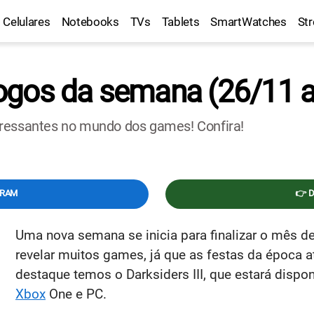
Celulares
Notebooks
TVs
Tablets
SmartWatches
St
ogos da semana (26/11 a
eressantes no mundo dos games! Confira!
GRAM
👉 
Uma nova semana se inicia para finalizar o mês d
revelar muitos games, já que as festas da época
destaque temos o Darksiders III, que estará disp
Xbox
One e PC.