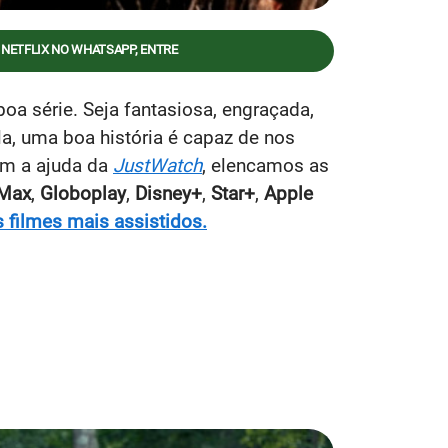
 NETFLIX NO WHATSAPP, ENTRE
oa série. Seja fantasiosa, engraçada,
la, uma boa história é capaz de nos
om a ajuda da
JustWatch
, elencamos as
Max
,
Globoplay
,
Disney+
,
Star+
,
Apple
filmes mais assistidos.