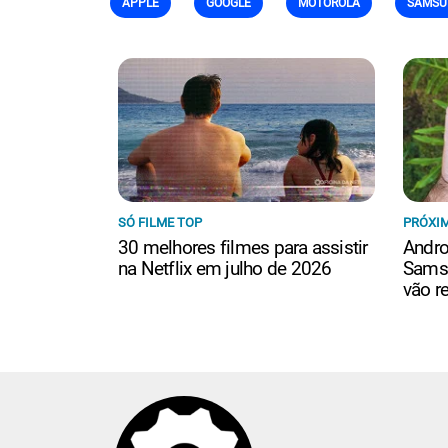
APPLE
GOOGLE
MOTOROLA
SAMSU
SÓ FILME TOP
PRÓXIM
30 melhores filmes para assistir
Andro
na Netflix em julho de 2026
Samsu
vão r