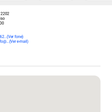
, 2202
iso
00
62...
(Ver fone)
fo@...
(Ver e-mail)