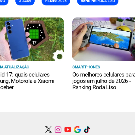
NG
XIAOMI
FILMES 2026
RANKING RODA LISO
A ATUALIZAÇÃO
SMARTPHONES
id 17: quais celulares
Os melhores celulares par
ng, Motorola e Xiaomi
jogos em julho de 2026 -
eceber
Ranking Roda Liso