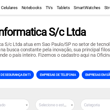
Celulares
Notebooks
TVs
Tablets
SmartWatches
St
Informatica S/c Ltda
ca S/c Ltda atua em Sao Paulo/SP no setor de tecno
busca constante pela inovação, sua principal filosof
nde o país inteiro. Fizemos o cadastro aqui na Ofici
DE SEGURANÇA EM TI
EMPRESAS DE TELEFONIA
EMPRESAS EM SÃ
ado
Selecione o estado
Categoria