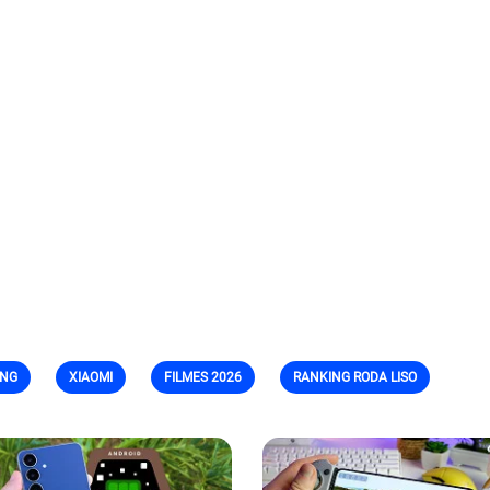
NG
XIAOMI
FILMES 2026
RANKING RODA LISO