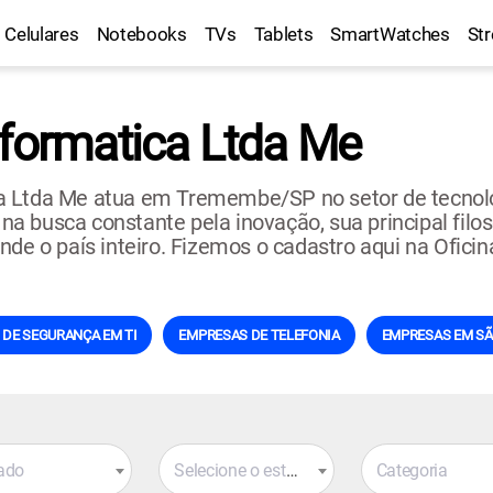
Celulares
Notebooks
TVs
Tablets
SmartWatches
St
nformatica Ltda Me
a Ltda Me atua em Tremembe/SP no setor de tecnol
busca constante pela inovação, sua principal filosof
nde o país inteiro. Fizemos o cadastro aqui na Ofici
DE SEGURANÇA EM TI
EMPRESAS DE TELEFONIA
EMPRESAS EM SÃ
ado
Selecione o estado
Categoria