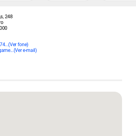
,s, 248
ro
000
74...
(Ver fone)
ame...
(Ver e-mail)