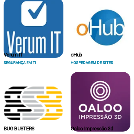
Verum IT
oHub
SEGURANÇA EM TI
HOSPEDAGEM DE SITES
BUG BUSTERS
Oaloo Impressão 3d