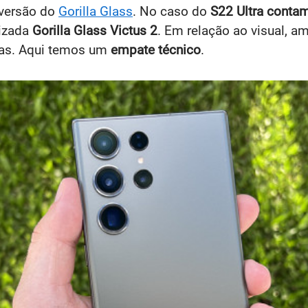
a versão do
Gorilla Glass
. No caso do
S22 Ultra contam
izada
Gorilla Glass Victus 2
. Em relação ao visual, a
ras. Aqui temos um
empate técnico
.