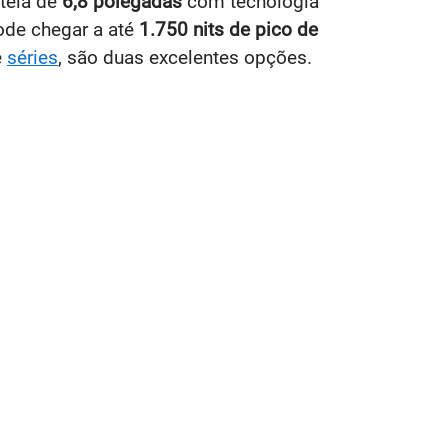
tela de
6,8 polegadas
com tecnologia
ode chegar a até
1.750 nits de pico de
e
séries
, são duas excelentes opções.