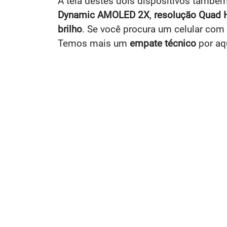
A tela destes dois dispositivos tamb
Dynamic AMOLED 2X
,
resolução Quad
brilho
. Se você procura um celular com 
Temos mais um
empate técnico
por aq