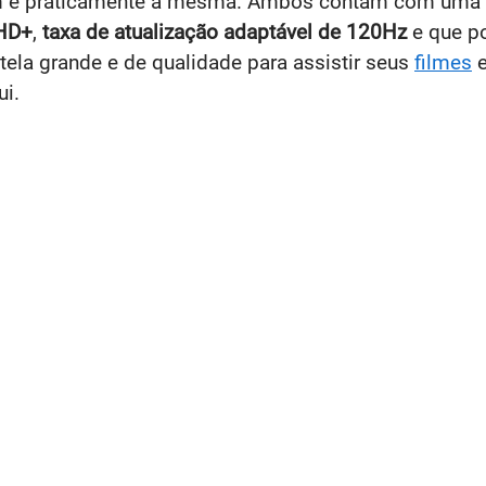
ém é praticamente a mesma. Ambos contam com uma 
 HD+
,
taxa de atualização adaptável de 120Hz
e que p
tela grande e de qualidade para assistir seus
filmes
ui.