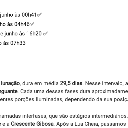
e junho às 00h41✅
unho às 04h46✅
 de junho às 16h20 ✅
ho às 07h33
o
lunação
, dura em média
29,5 dias
. Nesse intervalo,
nguante
. Cada uma dessas fases dura aproximadam
rentes porções iluminadas, dependendo da sua posiçã
madas interfases, que são estágios intermediários. 
e
e a
Crescente Gibosa
. Após a Lua Cheia, passamos 