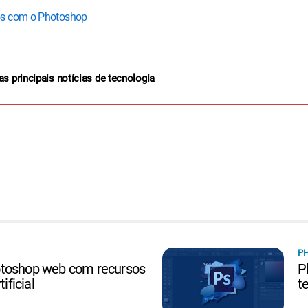
os com o Photoshop
as principais notícias de tecnologia
P
otoshop web com recursos
P
ificial
t