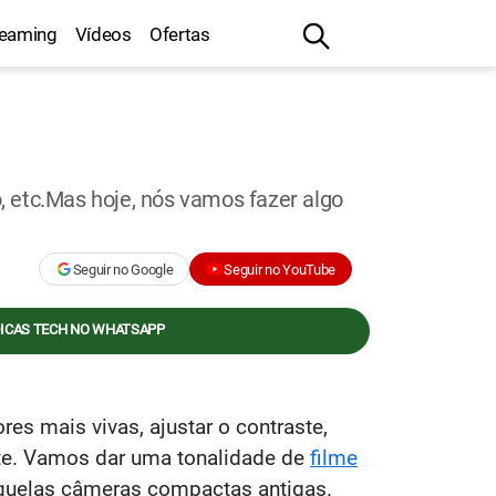
reaming
Vídeos
Ofertas
o, etc.Mas hoje, nós vamos fazer algo
Seguir no Google
Seguir no YouTube
DICAS TECH NO WHATSAPP
es mais vivas, ajustar o contraste,
ente. Vamos dar uma tonalidade de
filme
aquelas câmeras compactas antigas.