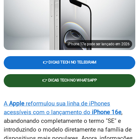
iPhone 17e pode ser lançado em 2026
👉 DICAS TECH NO TELEGRAM
👉 DICAS TECH NO WHATSAPP
A
Apple
reformulou sua linha de iPhones
acessíveis com o lançamento do
iPhone 16e
,
abandonando completamente o termo "SE" e
introduzindo o modelo diretamente na família de
dispositivos mais populares. Agora, informações