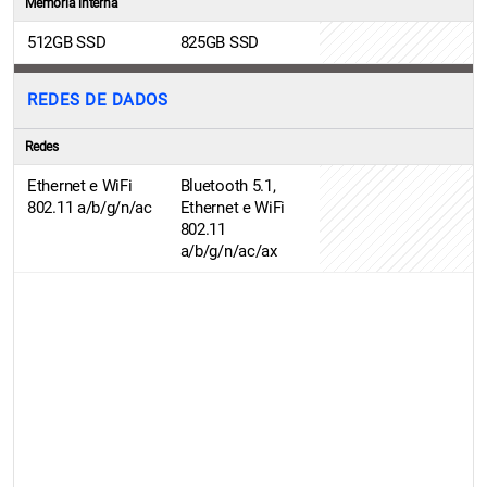
Memória interna
512GB SSD
825GB SSD
REDES DE DADOS
Redes
Ethernet e WiFi
Bluetooth 5.1,
802.11 a/b/g/n/ac
Ethernet e WiFi
802.11
a/b/g/n/ac/ax