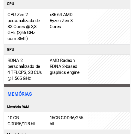
CPU
CPU Zen 2
x86-64-AMD
personalizada de
Ryzen Zen 8
8X Cores @ 3,8
Cores
GHz (3,66 GHz
com SMT)
GPU
RDNA 2
AMD Radeon
personalizado de
RDNA 2-based
4 TFLOPS, 20 CUs
graphics engine
@1.565 GHz
MEMÓRIAS
Memória RAM
10 GB
16GB GDDR6/256-
GDDR6/128-bit
bit