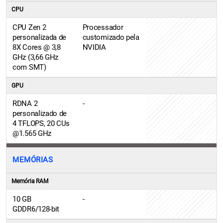
CPU
CPU Zen 2
Processador
personalizada de
customizado pela
8X Cores @ 3,8
NVIDIA
GHz (3,66 GHz
com SMT)
GPU
RDNA 2
-
personalizado de
4 TFLOPS, 20 CUs
@1.565 GHz
MEMÓRIAS
Memória RAM
10 GB
-
GDDR6/128-bit