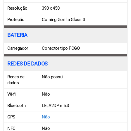
Resolução
390 x 450
Proteção
Corning Gorilla Glass 3
BATERIA
Carregador
Conector tipo POGO
REDES DE DADOS
Redes de
Não possui
dados
Wi-fi
Não
Bluetooth
LE, A2DP e 5.3
GPS
Não
NFC
Não