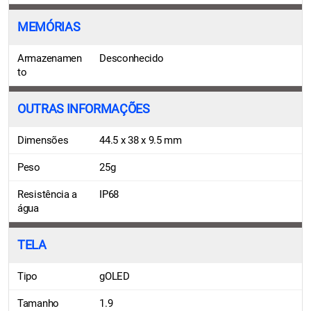
MEMÓRIAS
Armazenamen
Desconhecido
to
OUTRAS INFORMAÇÕES
Dimensões
44.5 x 38 x 9.5 mm
Peso
25g
Resistência a
IP68
água
TELA
Tipo
gOLED
Tamanho
1.9