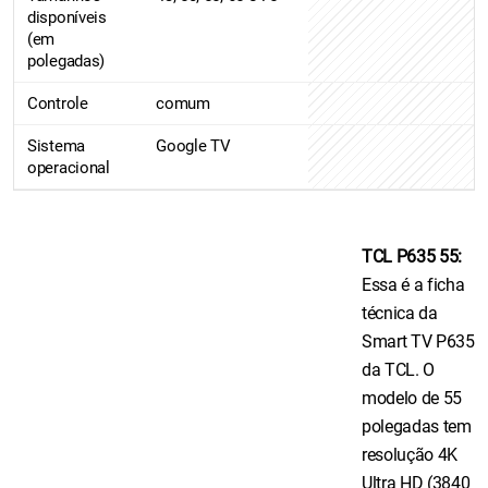
disponíveis
(em
polegadas)
Controle
comum
Sistema
Google TV
operacional
TCL P635 55:
Essa é a ficha
técnica da
Smart TV P635
da TCL. O
modelo de 55
polegadas tem
resolução 4K
Ultra HD (3840