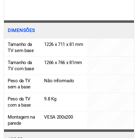
DIMENSÕES
Tamanho da
1226 x 711 x 81 mm
TV sem base
Tamanho da
1266 x 766 x 81mm
TV com base
Peso da TV
Não informado
sem a base
Peso da TV
9.8 Kg
com a base
Montagem na
VESA 200x200
parede