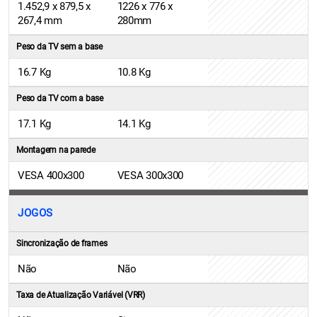
1.452,9 x 879,5 x
1226 x 776 x
267,4 mm
280mm
Peso da TV sem a base
16.7 Kg
10.8 Kg
Peso da TV com a base
17.1 Kg
14.1 Kg
Montagem na parede
VESA 400x300
VESA 300x300
JOGOS
Sincronização de frames
Não
Não
Taxa de Atualização Variável (VRR)