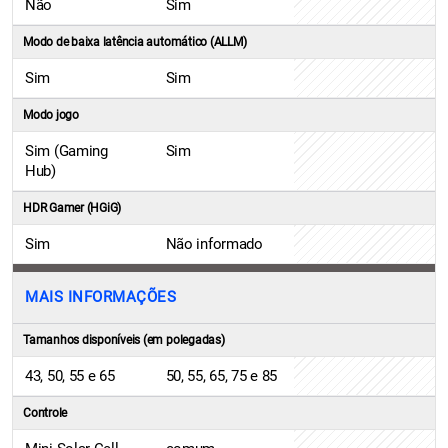
Não
Sim
Modo de baixa latência automático (ALLM)
Sim
Sim
Modo jogo
Sim (Gaming
Sim
Hub)
HDR Gamer (HGiG)
Sim
Não informado
MAIS INFORMAÇÕES
Tamanhos disponíveis (em polegadas)
43, 50, 55 e 65
50, 55, 65, 75 e 85
Controle