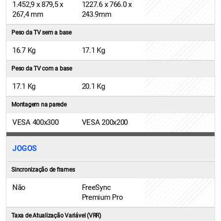
1.452,9 x 879,5 x
1227.6 x 766.0 x
267,4 mm
243.9mm
Peso da TV sem a base
16.7 Kg
17.1 Kg
Peso da TV com a base
17.1 Kg
20.1 Kg
Montagem na parede
VESA 400x300
VESA 200x200
JOGOS
Sincronização de frames
Não
FreeSync
Premium Pro
Taxa de Atualização Variável (VRR)