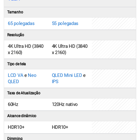
Tamanho
65 polegadas
55 polegadas
Resolução
4K Ultra HD (3840
4K Ultra HD (3840
x 2160)
x 2160)
Tipo de tela
LCD VA
e
Neo
QLED Mini LED
e
QLED
IPS
Taxa de Atualização
60Hz
120Hz nativo
Alcance dinâmico
HDR10+
HDR10+
Dimming