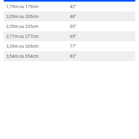
Distância ideal da tela ao sofá
Tamanho da TV (em polegadas)
1,79m ou 179cm
42"
2,05m ou 205cm
48"
2,35m ou 235cm
55"
2,77m ou 277cm
65"
3,29m ou 329cm
77"
3,54m ou 354cm
83"