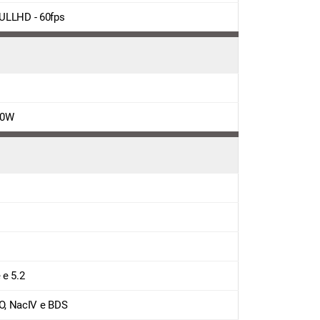
FULLHD - 60fps
20W
 e 5.2
O, NacIV e BDS