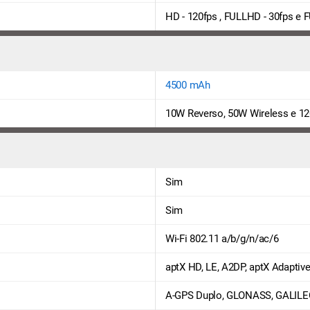
HD - 120fps , FULLHD - 30fps e 
4500 mAh
10W Reverso, 50W Wireless e 1
Sim
Sim
Wi-Fi 802.11 a/b/g/n/ac/6
aptX HD, LE, A2DP, aptX Adaptive
A-GPS Duplo, GLONASS, GALILE