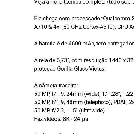
Veja a ficha técnica completa (tudo sob
Ele chega com processador Qualcomm SM
A710 & 4x1,80 GHz Cortex-A510), GPU A
A bateria é de 4600 mAh, tem carregado
A tela de 6,73", com resolução 1440 x 3
proteção Gorilla Glass Victus.
A câmera traseira:
50 MP, f/1.9, 24mm (wide), 1/1.28", 1.22
50 MP, f/1.9, 48mm (telephoto), PDAF, 2
50 MP, f/2.2, 115˚ (ultrawide)
Faz vídeos: 8K - 24fps