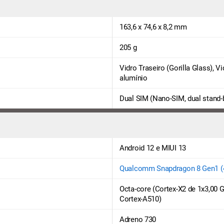
163,6 x 74,6 x 8,2 mm
205 g
Vidro Traseiro (Gorilla Glass), V
alumínio
Dual SIM (Nano-SIM, dual stand-
Android 12 e MIUI 13
Qualcomm Snapdragon 8 Gen1 
Octa-core (Cortex-X2 de 1x3,00 
Cortex-A510)
Adreno 730