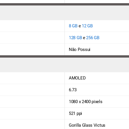
8 GB
e
12 GB
128 GB
e
256 GB
Não Possui
AMOLED
6.73
1080 x 2400 pixels
521 ppi
Gorilla Glass Victus