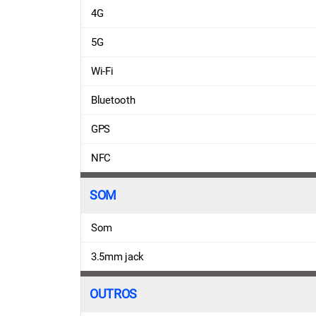
4G
5G
Wi-Fi
Bluetooth
GPS
NFC
SOM
Som
3.5mm jack
OUTROS