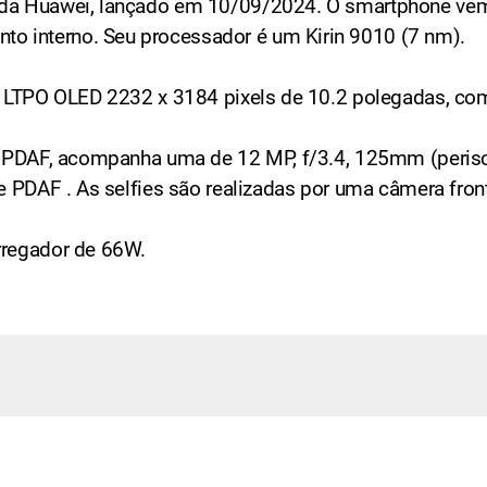
r da Huawei, lançado em 10/09/2024. O smartphone v
 interno. Seu processador é um Kirin 9010 (7 nm).
le LTPO OLED 2232 x 3184 pixels de 10.2 polegadas, co
 e PDAF, acompanha uma de 12 MP, f/3.4, 125mm (perisc
e PDAF . As selfies são realizadas por uma câmera front
rregador de 66W.