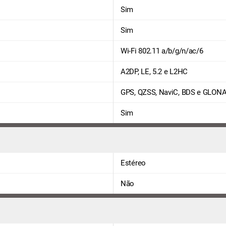
Sim
Sim
Wi-Fi 802.11 a/b/g/n/ac/6
A2DP, LE, 5.2 e L2HC
GPS, QZSS, NaviC, BDS e GLON
Sim
Estéreo
Não