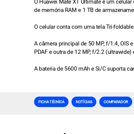
O Huawei Mate XT Ultimate é um celula
de memória RAM e 1 TB de armazenamento
O celular conta com uma tela Tri-foldab
A câmera principal de 50 MP, f/1.4, OIS
PDAF e outra de 12 MP, f/2.2 (ultrawide) 
A bateria de 5600 mAh e Si/C suporta ca
FICHA TÉCNICA
NOTÍCIAS
COMPARADOR