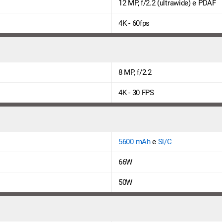
12 MP, f/2.2 (ultrawide) e PDAF
4K - 60fps
8 MP, f/2.2
4K - 30 FPS
5600 mAh
e
Si/C
66W
50W