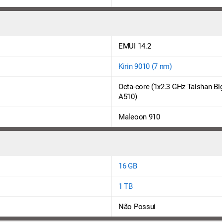
EMUI 14.2
Kirin 9010 (7 nm)
Octa-core (1x2.3 GHz Taishan Bi
A510)
Maleoon 910
16 GB
1 TB
Não Possui