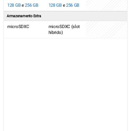
128 GB
e
256 GB
128 GB
e
256 GB
Armazenamento Extra
microSDXC
microSDXC (slot
híbrido)