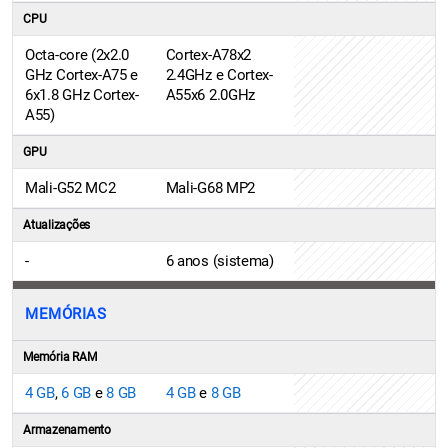
CPU
Octa-core (2x2.0
Cortex-A78x2
GHz Cortex-A75 e
2.4GHz e Cortex-
6x1.8 GHz Cortex-
A55x6 2.0GHz
A55)
GPU
Mali-G52 MC2
Mali-G68 MP2
Atualizações
-
6 anos (sistema)
MEMÓRIAS
Memória RAM
4 GB
,
6 GB
e
8 GB
4 GB
e
8 GB
Armazenamento