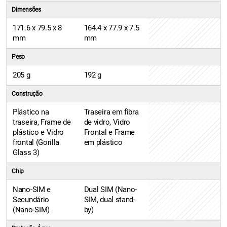
Dimensões
171.6 x 79.5 x 8
164.4 x 77.9 x 7.5
mm
mm
Peso
205 g
192 g
Construção
Plástico na
Traseira em fibra
traseira, Frame de
de vidro, Vidro
plástico e Vidro
Frontal e Frame
frontal (Gorilla
em plástico
Glass 3)
Chip
Nano-SIM e
Dual SIM (Nano-
Secundário
SIM, dual stand-
(Nano-SIM)
by)