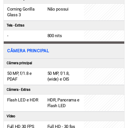
Corning Gorilla
Não possui
Glass 3
Tela - Extras
-
800 nits
CÂMERA PRINCIPAL
Câmera principal
50 MP, f/1.8 e
50 MP, f/1.8,
PDAF
(wide) e OIS
Câmera - Extras
Flash LED e HDR
HDR, Panorama e
Flash LED
Vídeo
Full HD 30 FPS
Full HD - 30 fps