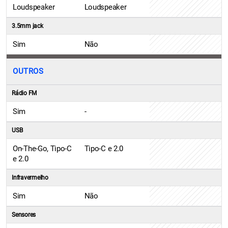
Loudspeaker
Loudspeaker
3.5mm jack
Sim
Não
OUTROS
Rádio FM
Sim
-
USB
On-The-Go, Tipo-C
Tipo-C e 2.0
e 2.0
Infravermelho
Sim
Não
Sensores