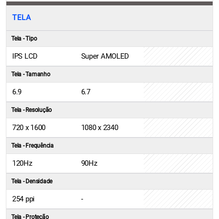
TELA
Tela - Tipo
IPS LCD
Super AMOLED
Tela - Tamanho
6.9
6.7
Tela - Resolução
720 x 1600
1080 x 2340
Tela - Frequência
120Hz
90Hz
Tela - Densidade
254 ppi
-
Tela - Proteção