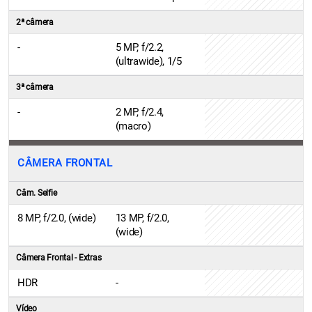
2ª câmera
-
5 MP, f/2.2,
(ultrawide), 1/5
3ª câmera
-
2 MP, f/2.4,
(macro)
CÂMERA FRONTAL
Câm. Selfie
8 MP, f/2.0, (wide)
13 MP, f/2.0,
(wide)
Câmera Frontal - Extras
HDR
-
Vídeo