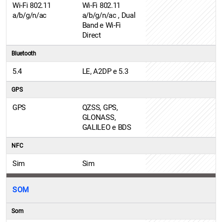
Wi-Fi 802.11
Wi-Fi 802.11
a/b/g/n/ac
a/b/g/n/ac , Dual
Band e Wi-Fi
Direct
Bluetooth
5.4
LE, A2DP e 5.3
GPS
GPS
QZSS, GPS,
GLONASS,
GALILEO e BDS
NFC
Sim
Sim
SOM
Som