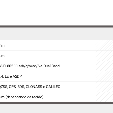
Sim
Sim
i-Fi 802.11 a/b/g/n/ac/6 e Dual Band
.4, LE e A2DP
QZSS, GPS, BDS, GLONASS e GALILEO
im (dependendo da região)