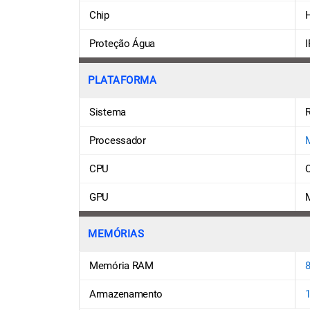
Chip
H
Proteção Água
I
PLATAFORMA
Sistema
R
Processador
M
CPU
O
GPU
MEMÓRIAS
Memória RAM
Armazenamento