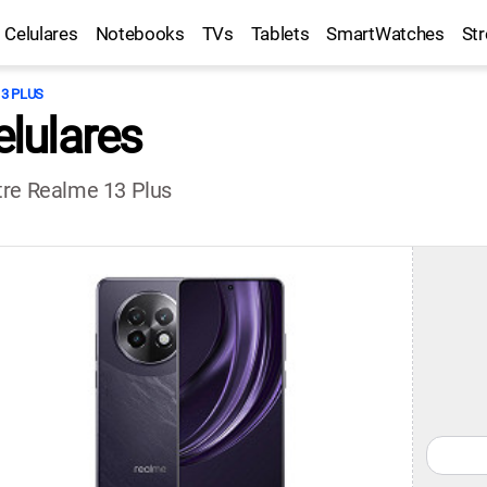
Celulares
Notebooks
TVs
Tablets
SmartWatches
St
3 PLUS
lulares
tre Realme 13 Plus