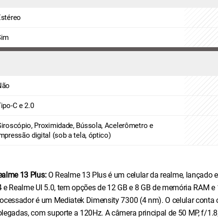
Estéreo
Sim
Não
ipo-C e 2.0
iroscópio, Proximidade, Bússola, Acelerômetro e
mpressão digital (sob a tela, óptico)
ealme 13 Plus:
O Realme 13 Plus é um celular da realme, lançad
4 e Realme UI 5.0, tem opções de 12 GB e 8 GB de memória RAM e
rocessador é um Mediatek Dimensity 7300 (4 nm). O celular cont
olegadas, com suporte a 120Hz. A câmera principal de 50 MP, f/1.