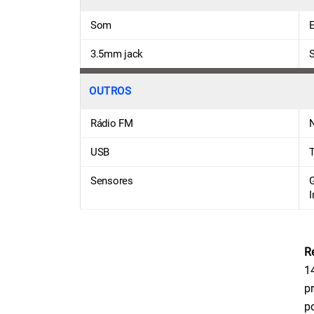
Som
3.5mm jack
OUTROS
Rádio FM
USB
T
Sensores
G
I
R
1
p
p