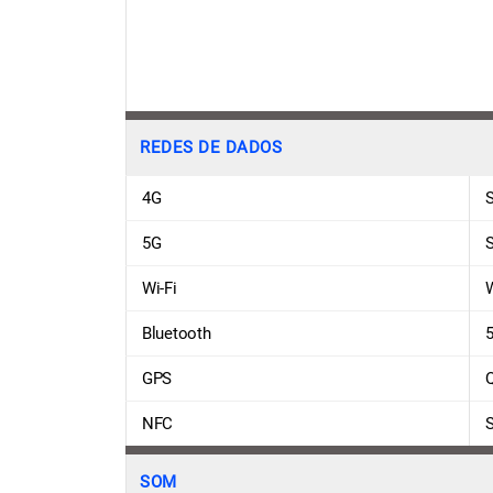
REDES DE DADOS
4G
5G
Wi-Fi
W
Bluetooth
5
GPS
NFC
S
SOM