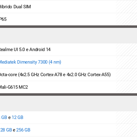
íbrido Dual SIM
P65
ealme UI 5.0 e Android 14
ediatek Dimensity 7300 (4 nm)
cta-core (4x2.5 GHz Cortex-A78 e 4x2.0 GHz Cortex-A55)
Mali-G615 MC2
8 GB
e
12 GB
128 GB
e
256 GB