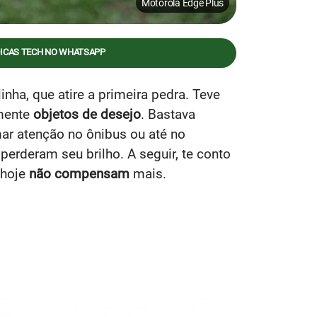
Motorola Edge Plus
DICAS TECH NO WHATSAPP
ha, que atire a primeira pedra. Teve
amente
objetos de desejo
. Bastava
r atenção no ônibus ou até no
perderam seu brilho. A seguir, te conto
 hoje
não compensam
mais.