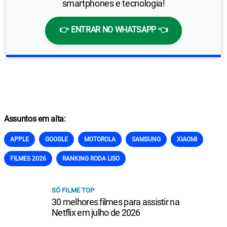
smartphones e tecnologia!
👉 ENTRAR NO WHATSAPP 👈
Assuntos em alta:
APPLE
GOOGLE
MOTOROLA
SAMSUNG
XIAOMI
FILMES 2026
RANKING RODA LISO
SÓ FILME TOP
30 melhores filmes para assistir na
Netflix em julho de 2026