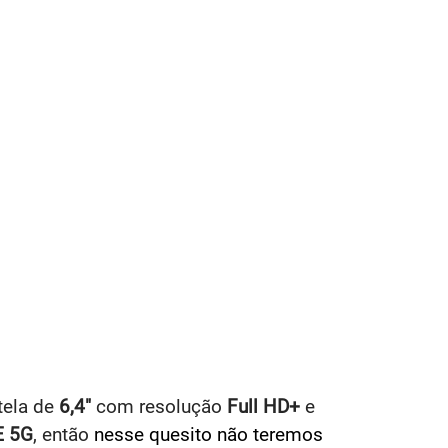
tela de
6,4"
com resolução
Full HD+
e
E 5G
, então
nesse quesito não teremos