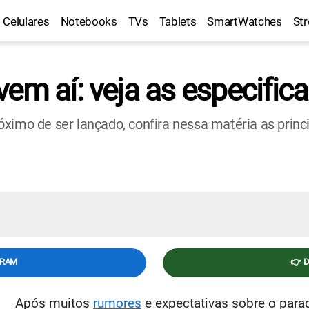
Celulares
Notebooks
TVs
Tablets
SmartWatches
St
vem aí: veja as especifi
ximo de ser lançado, confira nessa matéria as princ
GRAM
👉 
Após muitos
rumores
e expectativas sobre o parad