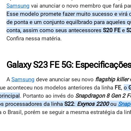
Samsung
vai anunciar o novo membro que fará par
Esse modelo promete fazer muito sucesso e virá c
de ponta e um conjunto equilbrado para aqueles
conta, assim como seus antecessores
S20 FE
e
S
Confira nessa matéria.
Galaxy S23 FE 5G: Especificações
A
Samsung
deve anunciar seu novo
flagship killer
que aconteceu nos modelos anteriores da linha
FE
,
o
rincipal
. Portanto ao invés do
Snapdragon 8 Gen 2 F
os processadores da linha
S22
:
Exynos 2200
ou
Snap
 o Brasil, porém se seguir a mesma estratégia da li