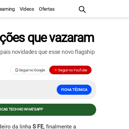
reaming
Vídeos
Ofertas
cações que vazaram
ipais novidades que esse novo flagship
Seguir no Google
Seguir no YouTube
FICHA TÉCNICA
DICAS TECH NO WHATSAPP
eiro da linha
S FE
, finalmente a