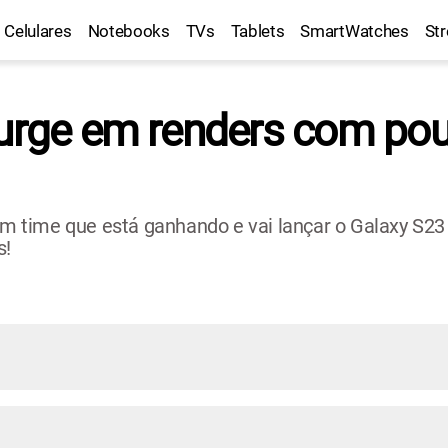
Celulares
Notebooks
TVs
Tablets
SmartWatches
St
 surge em renders com p
 time que está ganhando e vai lançar o Galaxy S2
s!