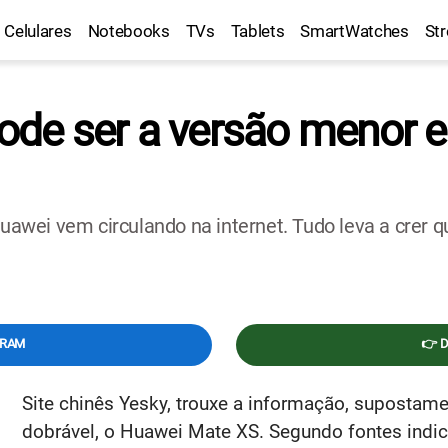
Celulares
Notebooks
TVs
Tablets
SmartWatches
St
de ser a versão menor e
wei vem circulando na internet. Tudo leva a crer q
GRAM
👉 
Site chinês Yesky, trouxe a informação, supostam
dobrável, o Huawei Mate XS. Segundo fontes indic