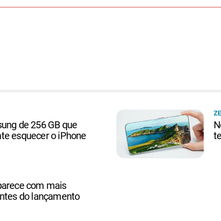
Z
sung de 256 GB que
N
te esquecer o iPhone
t
parece com mais
antes do lançamento