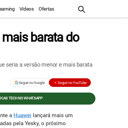
reaming
Vídeos
Ofertas
 mais barata do
ue seria a versão menor e mais barata
Seguir no Google
Seguir no YouTube
DICAS TECH NO WHATSAPP
ente a
Huawei
lançará mais um
adas pela Yesky, o próximo