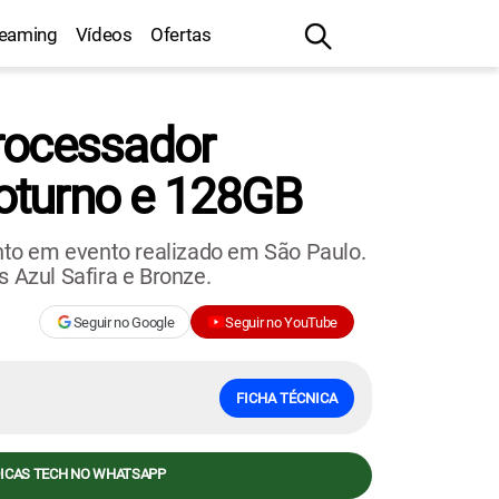
reaming
Vídeos
Ofertas
processador
oturno e 128GB
nto em evento realizado em São Paulo.
 Azul Safira e Bronze.
Seguir no Google
Seguir no YouTube
FICHA TÉCNICA
DICAS TECH NO WHATSAPP