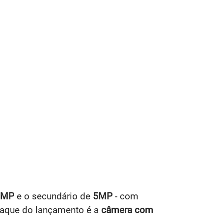
8MP
e o secundário de
5MP
- com
taque do lançamento é a
c
âmera com