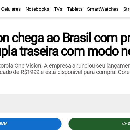
Celulares
Notebooks
TVs
Tablets
SmartWatches
St
on chega ao Brasil com 
pla traseira com modo n
torola One Vision. A empresa anunciou seu lançame
icado de R$1999 e está disponível para compra. Cores
GRAM
👉 