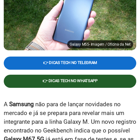
Galaxy M55- Imagem / Oficina da Net
👉 DICAS TECH NO TELEGRAM
👉 DICAS TECH NO WHATSAPP
A
Samsung
não para de lançar novidades no
mercado e já se prepara para revelar mais um
integrante para a linha Galaxy M. Um novo registro
encontrado no Geekbench indica que o possível
Galaxy M67 5G
já está em fase de testes e, se as