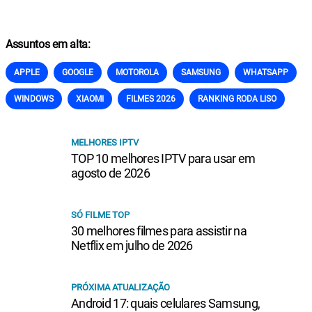
Assuntos em alta:
APPLE
GOOGLE
MOTOROLA
SAMSUNG
WHATSAPP
WINDOWS
XIAOMI
FILMES 2026
RANKING RODA LISO
MELHORES IPTV
TOP 10 melhores IPTV para usar em
agosto de 2026
SÓ FILME TOP
30 melhores filmes para assistir na
Netflix em julho de 2026
PRÓXIMA ATUALIZAÇÃO
Android 17: quais celulares Samsung,