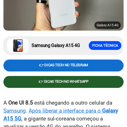
Galaxy A15 4G
Samsung Galaxy A15 4G
FICHA TÉCNICA
👉 DICAS TECH NO TELEGRAM
👉 DICAS TECH NO WHATSAPP
A
One UI 8.5
está chegando a outro celular da
Samsung
.
Após liberar a interface para o
Galaxy
A15 5G
,
a gigante sul-coreana começou a
atualizar a versão 4G do aparelho. O sistema,