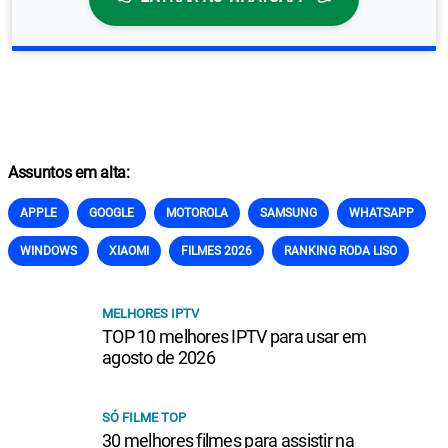
Assuntos em alta:
APPLE
GOOGLE
MOTOROLA
SAMSUNG
WHATSAPP
WINDOWS
XIAOMI
FILMES 2026
RANKING RODA LISO
MELHORES IPTV
TOP 10 melhores IPTV para usar em
agosto de 2026
SÓ FILME TOP
30 melhores filmes para assistir na