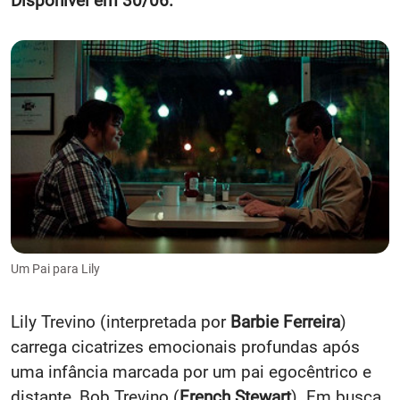
Disponível em 30/06.
Um Pai para Lily
Lily Trevino (interpretada por
Barbie Ferreira
)
carrega cicatrizes emocionais profundas após
uma infância marcada por um pai egocêntrico e
distante, Bob Trevino (
French Stewart
). Em busca