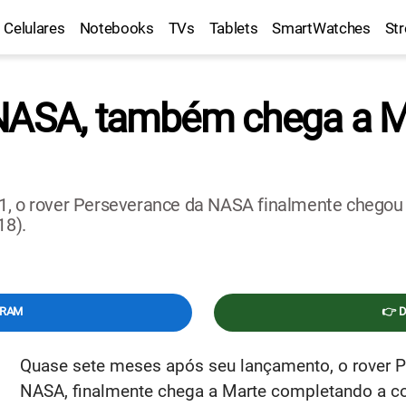
Celulares
Notebooks
TVs
Tablets
SmartWatches
St
NASA, também chega a Ma
1, o rover Perseverance da NASA finalmente chegou a
18).
GRAM
👉 
Quase sete meses após seu lançamento, o rover 
NASA, finalmente chega a Marte completando a co