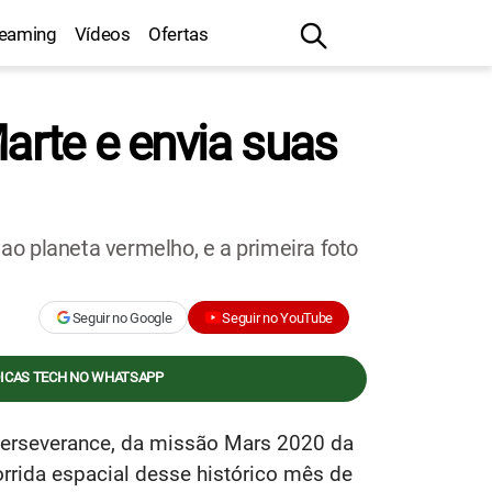
reaming
Vídeos
Ofertas
rte e envia suas
o planeta vermelho, e a primeira foto
Seguir no Google
Seguir no YouTube
DICAS TECH NO WHATSAPP
Perseverance, da missão Mars 2020 da
rrida espacial desse histórico mês de