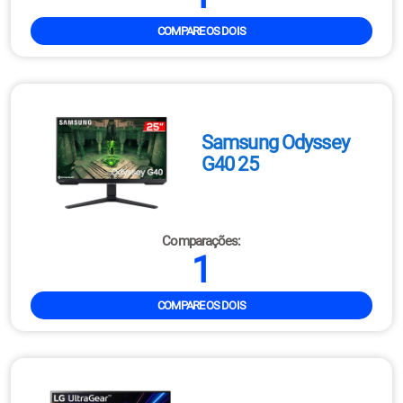
COMPARE OS DOIS
Samsung Odyssey
G40 25
Comparações:
1
COMPARE OS DOIS