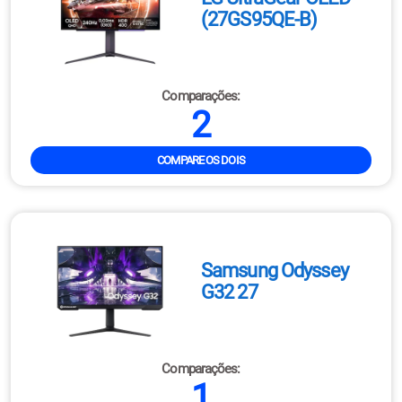
(27GS95QE-B)
Comparações:
2
COMPARE OS DOIS
Samsung Odyssey
G32 27
Comparações:
1