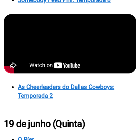
Somebody Feed Phil: Temporada 8
As Cheerleaders do Dallas Cowboys:
Temporada 2
19 de junho (Quinta)
O Píer