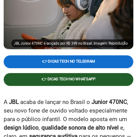
JBL Junior 470NC é lançado por R$ 399 no Brasil. Imagem: Reprodução
👉 DICAS TECH NO TELEGRAM
👉 DICAS TECH NO WHATSAPP
A
JBL
acaba de lançar no Brasil o
Junior 470NC
,
seu novo fone de ouvido voltado especialmente
para o público infantil. O modelo aposta em um
design lúdico
,
qualidade sonora de alto nível
e,
claro, em
segurança auditiva
para os pequenos —