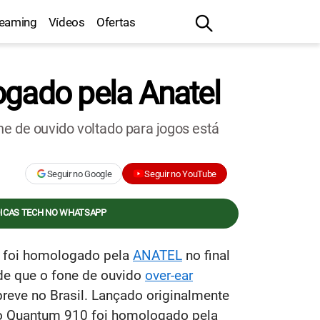
reaming
Vídeos
Ofertas
gado pela Anatel
 de ouvido voltado para jogos está
Seguir no Google
Seguir no YouTube
DICAS TECH NO WHATSAPP
0 foi homologado pela
ANATEL
no final
de que o fone de ouvido
over-ear
reve no Brasil. Lançado originalmente
 o Quantum 910 foi homologado pela