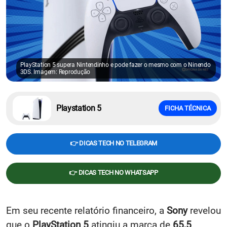
PlayStation 5 supera Nintendinho e pode fazer o mesmo com o Ninendo
3DS. Imagem: Reprodução
Playstation 5
FICHA TÉCNICA
👉 DICAS TECH NO TELEGRAM
👉 DICAS TECH NO WHATSAPP
Em seu recente relatório financeiro, a
Sony
revelou
que o
PlayStation 5
atingiu a marca de
65,5