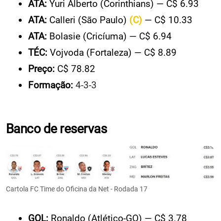
ATA:
Yuri Alberto (Corinthians) — C$ 6.93
ATA:
Calleri (São Paulo)
(C)
— C$ 10.33
ATA:
Bolasie (Cricíuma) — C$ 6.94
TÉC:
Vojvoda (Fortaleza) — C$ 8.89
Preço:
C$ 78.82
Formação:
4-3-3
Banco de reservas
Cartola FC Time do Oficina da Net - Rodada 17
GOL:
Ronaldo (Atlético-GO) — C$ 3.78