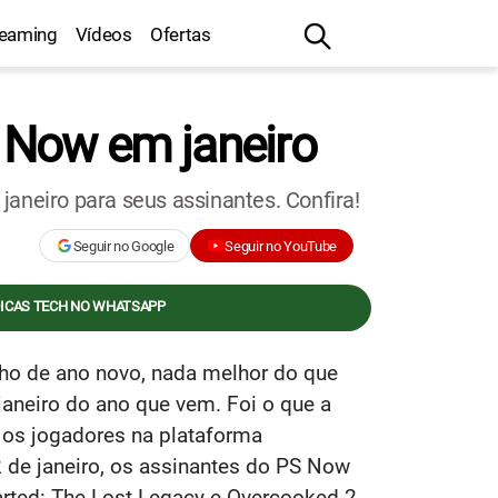
reaming
Vídeos
Ofertas
n Now em janeiro
aneiro para seus assinantes. Confira!
Seguir no Google
Seguir no YouTube
DICAS TECH NO WHATSAPP
nho de ano novo, nada melhor do que
janeiro do ano que vem. Foi o que a
a os jogadores na plataforma
 de janeiro, os assinantes do PS Now
arted: The Lost Legacy e Overcooked 2.