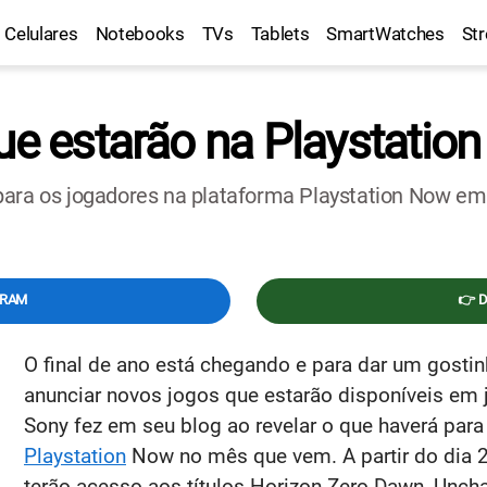
Celulares
Notebooks
TVs
Tablets
SmartWatches
St
ue estarão na Playstatio
ara os jogadores na plataforma Playstation Now em j
GRAM
👉 
O final de ano está chegando e para dar um gosti
anunciar novos jogos que estarão disponíveis em 
Sony fez em seu blog ao revelar o que haverá par
Playstation
Now no mês que vem. A partir do dia 2
terão acesso aos títulos Horizon Zero Dawn, Unch