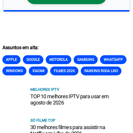
Assuntos em alta:
APPLE
GOOGLE
MOTOROLA
SAMSUNG
WHATSAPP
WINDOWS
XIAOMI
FILMES 2026
RANKING RODA LISO
MELHORES IPTV
TOP 10 melhores IPTV para usar em
agosto de 2026
SÓ FILME TOP
30 melhores filmes para assistir na