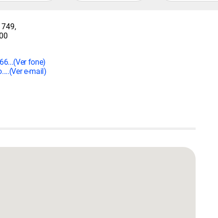
 749,
00
66...
(Ver fone)
....
(Ver e-mail)