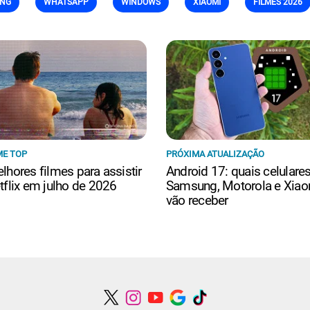
NG
WHATSAPP
WINDOWS
XIAOMI
FILMES 2026
ME TOP
PRÓXIMA ATUALIZAÇÃO
lhores filmes para assistir
Android 17: quais celulare
tflix em julho de 2026
Samsung, Motorola e Xiao
vão receber