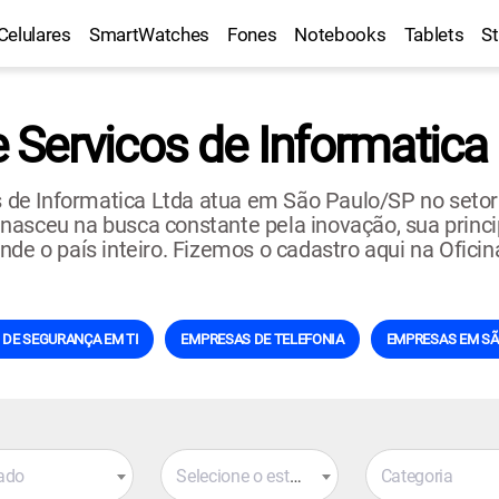
Celulares
SmartWatches
Fones
Notebooks
Tablets
S
Servicos de Informatica
de Informatica Ltda atua em São Paulo/SP no setor
sceu na busca constante pela inovação, sua principal
nde o país inteiro. Fizemos o cadastro aqui na Ofici
DE SEGURANÇA EM TI
EMPRESAS DE TELEFONIA
EMPRESAS EM SÃ
ado
Selecione o estado
Categoria