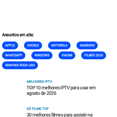
Assuntos em alta:
APPLE
GOOGLE
MOTOROLA
SAMSUNG
WHATSAPP
WINDOWS
XIAOMI
FILMES 2026
RANKING RODA LISO
MELHORES IPTV
TOP 10 melhores IPTV para usar em
agosto de 2026
SÓ FILME TOP
30 melhores filmes para assistir na