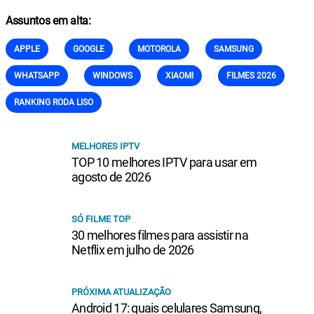
Assuntos em alta:
APPLE
GOOGLE
MOTOROLA
SAMSUNG
WHATSAPP
WINDOWS
XIAOMI
FILMES 2026
RANKING RODA LISO
MELHORES IPTV
TOP 10 melhores IPTV para usar em
agosto de 2026
SÓ FILME TOP
30 melhores filmes para assistir na
Netflix em julho de 2026
PRÓXIMA ATUALIZAÇÃO
Android 17: quais celulares Samsung,