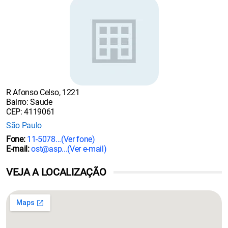
R Afonso Celso, 1221
Bairro: Saude
CEP: 4119061
São Paulo
Fone:
11-5078...
(Ver fone)
E-mail:
ost@asp...
(Ver e-mail)
VEJA A LOCALIZAÇÃO